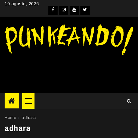
Skip
10 agosto, 2026
to
Facebook
Instagram
YouTube
Twitter
content
Primary
Menu
Home
adhara
adhara