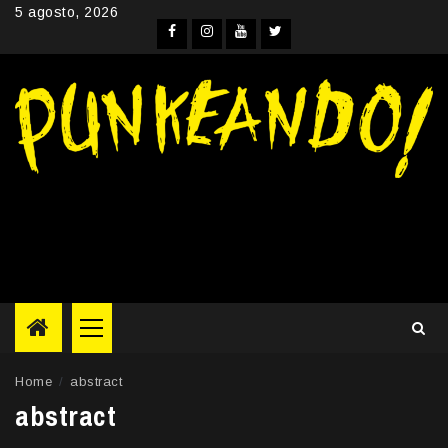
Skip
5 agosto, 2026
to
Facebook
Instagram
YouTube
Twitter
content
Primary
Menu
Home
abstract
abstract