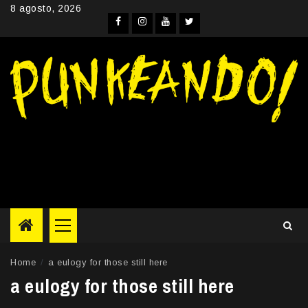
Skip
8 agosto, 2026
to
Facebook
Instagram
YouTube
Twitter
content
Primary
Menu
Home
a eulogy for those still here
a eulogy for those still here