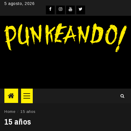
Skip
5 agosto, 2026
to
Facebook
Instagram
YouTube
Twitter
content
Primary
Menu
Home
15 años
15 años