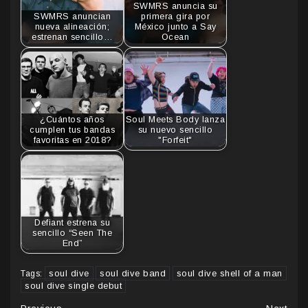
SWMRS anuncia su
SWMRS anuncian
primera gira por
nueva alineación;
México junto a Say
estrenan sencillo…
Ocean
¿Cuántos años
Soul Meets Body lanza
cumplen tus bandas
su nuevo sencillo
favoritas en 2018?
"Forfeit"
Defiant estrena su
sencillo “Seen The
End”
soul dive
soul dive band
soul dive shell of a man
Tags:
soul dive single debut