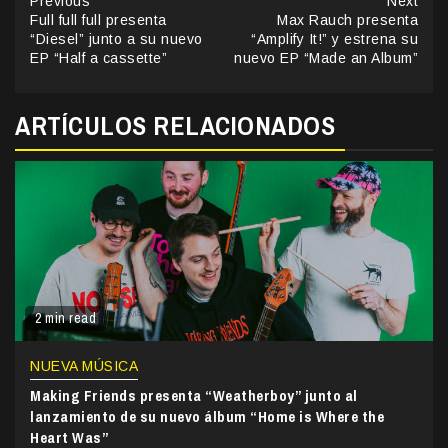
Continue
Previous
Next
Full full full presenta
Max Rauch presenta
Reading
“Diesel” junto a su nuevo
“Amplify It!” y estrena su
EP “Half a cassette”
nuevo EP “Made an Album”
ARTÍCULOS RELACIONADOS
2 min read
NUEVA MÚSICA
Making Friends presenta “Weatherboy” junto al
lanzamiento de su nuevo álbum “Home is Where the
Heart Was”