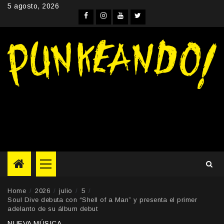
Skip
5 agosto, 2026
to
Facebook
Instagram
YouTube
Twitter
content
Primary
Menu
Home
2026
julio
5
Soul Dive debuta con “Shell of a Man” y presenta el primer
adelanto de su álbum debut
NUEVA MÚSICA