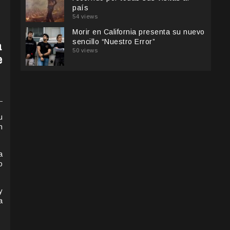
país
54 views
Morir en California presenta su nuevo
a
sencillo “Nuestro Error”
50 views
e
u
n
a
o
y
a