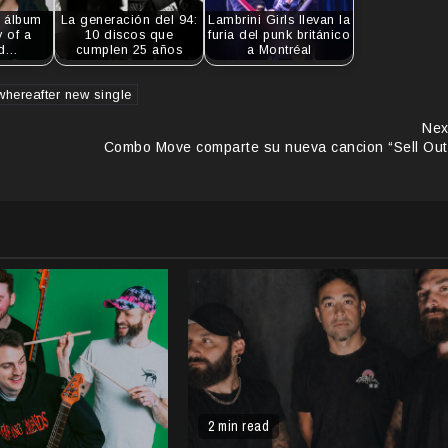
u álbum
La generación del 94:
Lambrini Girls llevan la
y of a
10 discos que
furia del punk británico
ed…
cumplen 25 años
a Montréal
whereafter new single
Nex
Combo Move comparte su nueva cancion “Sell Out
2 min read