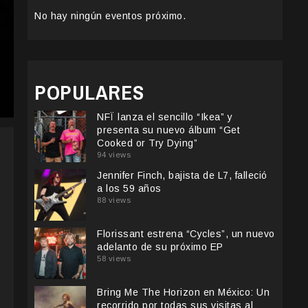
No hay ningún eventos próximo.
POPULARES
NFÏ lanza el sencillo “Ikea” y
presenta su nuevo álbum “Get
Cooked or Try Dying”
94 views
Jennifer Finch, bajista de L7, falleció
a los 59 años
88 views
Florissant estrena “Cycles”, un nuevo
adelanto de su próximo EP
58 views
Bring Me The Horizon en México: Un
recorrido por todas sus visitas al