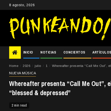
Skip
8 agosto, 2026
to
content
INICIO
NOTICIAS
CONCIERTOS
ARTÍCULO
Home
2026
julio
1
Whereafter presenta “Call Me Out”, 
NUEVA MÚSICA
Whereafter presenta “Call Me Out”, 
“blessed & depressed”
2 min read