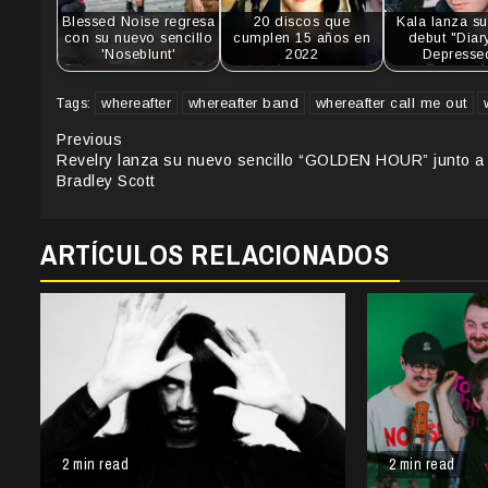
Blessed Noise regresa
20 discos que
Kala lanza s
con su nuevo sencillo
cumplen 15 años en
debut "Diar
'Noseblunt'
2022
Depress
whereafter
whereafter band
whereafter call me out
Tags:
Continue
Previous
Revelry lanza su nuevo sencillo “GOLDEN HOUR” junto a
Reading
Bradley Scott
ARTÍCULOS RELACIONADOS
2 min read
2 min read