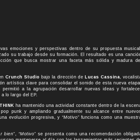
evas emociones y perspectivas dentro de su propuesta musical
zado su trabajo desde su formación. El resultado es una canció
ucción que busca mostrar una faceta más sólida y madura de
 en
Crunch Studio
bajo la dirección de
Lucas Cassina
, vocalist
ión artística clave para consolidar el sonido de esta nueva etapa
 permitió a la agrupación desarrollar nuevas ideas y fortalece
a lo largo del EP.
THINK
ha mantenido una actividad constante dentro de la escen
l pop punk y ampliando gradualmente su alcance entre nuevo
una evolución progresiva, y
“Motivo”
funciona como una muestr
r bien”
,
“Motivo”
se presenta como una recomendación obligad
buscan mantenerse al día con los lanzamientos más recientes d