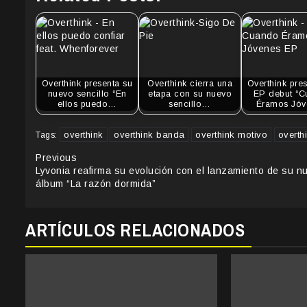
Overthink presenta su
Overthink cierra una
Overthink pre
nuevo sencillo “En
etapa con su nuevo
EP debut “
ellos puedo…
sencillo…
Éramos Jóv
overthink
overthink banda
overthink motivo
overth
Tags:
Continue
Previous
Lyvonia reafirma su evolución con el lanzamiento de su n
Reading
álbum “La razón dormida”
ARTÍCULOS RELACIONADOS