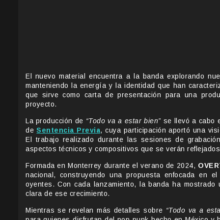
El nuevo material encuentra a la banda explorando nu
manteniendo la energía y la identidad que han caracteri
que sirve como carta de presentación para una prod
proyecto.
La producción de
“Todo va a estar bien”
se llevó a cabo
de
Sentencia Previa
, cuya participación aportó una vis
El trabajo realizado durante las sesiones de grabación
aspectos técnicos y compositivos que se verán reflejados 
Formada en Monterrey durante el verano de 2024,
OVER
nacional, construyendo una propuesta enfocada en e
oyentes. Con cada lanzamiento, la banda ha mostrado 
clara de ese crecimiento.
Mientras se revelan más detalles sobre
“Todo va a esta
para quienes disfrutan del pop punk hecho en México y 