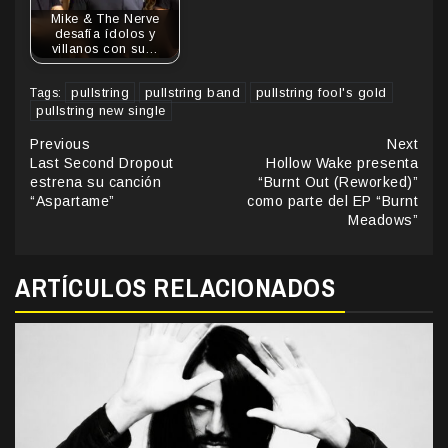
Mike & The Nerve
desafía ídolos y
villanos con su…
pullstring
pullstring band
pullstring fool's gold
Tags:
pullstring new single
Continue
Previous
Next
Last Second Dropout
Hollow Wake presenta
Reading
estrena su canción
“Burnt Out (Reworked)”
“Aspartame”
como parte del EP “Burnt
Meadows”
ARTÍCULOS RELACIONADOS