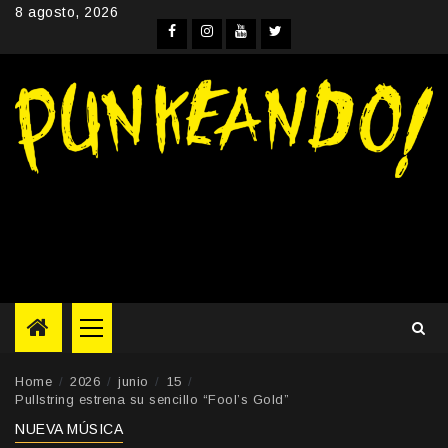
Skip
8 agosto, 2026
to
Facebook
Instagram
YouTube
Twitter
content
Primary
Menu
Home
2026
junio
15
Pullstring estrena su sencillo “Fool’s Gold”
NUEVA MÚSICA