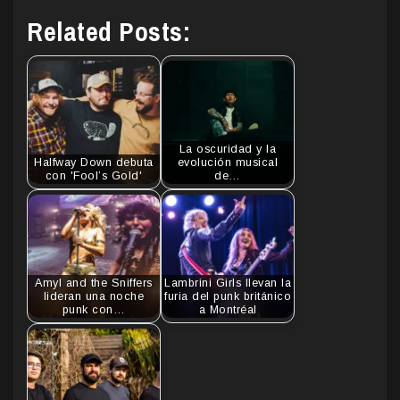
Related Posts:
La oscuridad y la
Halfway Down debuta
evolución musical
con 'Fool’s Gold'
de…
Amyl and the Sniffers
Lambrini Girls llevan la
lideran una noche
furia del punk británico
punk con…
a Montréal