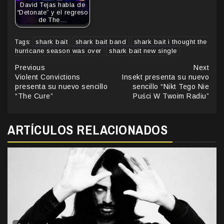
David Tejas habla de
“Detonate” y el regreso
de The…
shark bait
shark bait band
shark bait i thought the
Tags:
hurricane season was over
shark bait new single
Continue
Previous
Next
Violent Convictions
Insekt presenta su nuevo
Reading
presenta su nuevo sencillo
sencillo “Nikt Tego Nie
“The Cure”
Puści W Twoim Radiu”
ARTÍCULOS RELACIONADOS