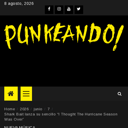
Skip
8 agosto, 2026
to
Facebook
Instagram
YouTube
Twitter
content
Primary
Menu
Home
2026
junio
7
Shark Bait lanza su sencillo “I Thought The Hurricane Season
Was Over”
NUEVA MÚSICA