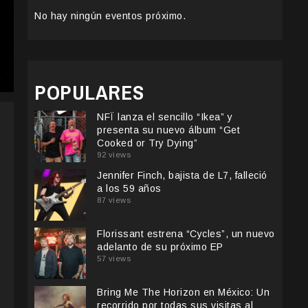
No hay ningún eventos próximo.
POPULARES
NFÏ lanza el sencillo “Ikea” y
presenta su nuevo álbum “Get
Cooked or Try Dying”
92 views
Jennifer Finch, bajista de L7, falleció
a los 59 años
87 views
Florissant estrena “Cycles”, un nuevo
adelanto de su próximo EP
57 views
Bring Me The Horizon en México: Un
recorrido por todas sus visitas al