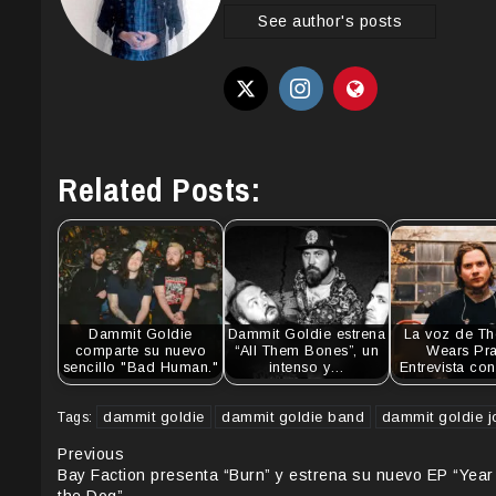
See author's posts
Related Posts:
Dammit Goldie
Dammit Goldie estrena
La voz de Th
comparte su nuevo
“All Them Bones”, un
Wears Pra
sencillo "Bad Human."
intenso y…
Entrevista co
dammit goldie
dammit goldie band
dammit goldie j
Tags:
Continue
Previous
Bay Faction presenta “Burn” y estrena su nuevo EP “Year 
the Dog”