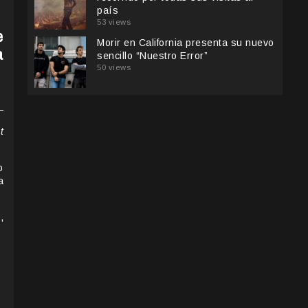
país
53 views
e
Morir en California presenta su nuevo
a
sencillo “Nuestro Error”
50 views
t
o
a
,