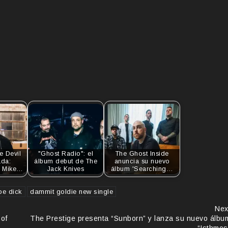
e Devil
"Ghost Radio": el
The Ghost Inside
da:
álbum debut de The
anuncia su nuevo
n Mike…
Jack Knives
álbum 'Searching…
oe dick
dammit goldie new single
Nex
of
The Prestige presenta “Sunborn” y lanza su nuevo álbu
“Isthmos