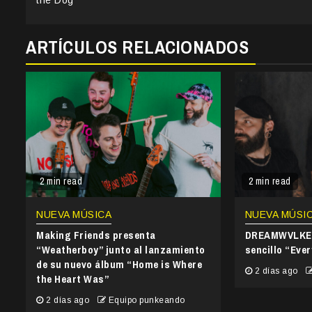
Reading
ARTÍCULOS RELACIONADOS
2 min read
2 min read
NUEVA MÚSICA
NUEVA MÚSI
Making Friends presenta
DREAMWVLKER
“Weatherboy” junto al lanzamiento
sencillo “Ever
de su nuevo álbum “Home is Where
2 días ago
the Heart Was”
2 días ago
Equipo punkeando