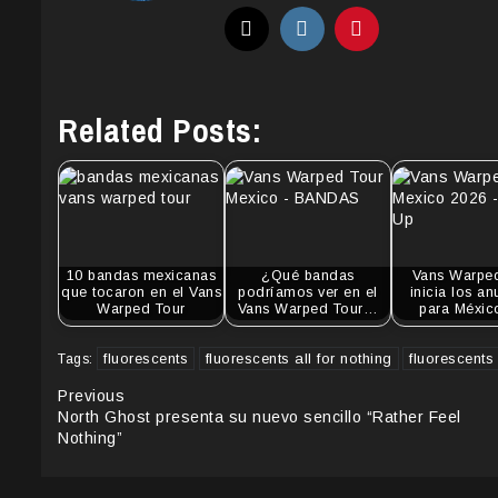
Related Posts:
10 bandas mexicanas
¿Qué bandas
Vans Warpe
que tocaron en el Vans
podríamos ver en el
inicia los a
Warped Tour
Vans Warped Tour…
para Méxi
fluorescents
fluorescents all for nothing
fluorescent
Tags:
Continue
Previous
North Ghost presenta su nuevo sencillo “Rather Feel
Reading
Nothing”