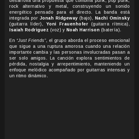
desarrolla una propuesta que combina punk, pop punk,
rock alternativo y metal, construyendo un sonido
energético pensado para el directo. La banda está
integrada por
Jonah Ridgeway
(bajo),
Nachi Ominsky
(guitarra líder),
Yoni Frauenhofer
(guitarra rítmica),
Isaiah Rodriguez
(voz) y
Noah Harrison
(batería).
En
“Just Friends”
, el grupo aborda el proceso emocional
que sigue a una ruptura amorosa cuando una relación
importante cambia y las personas involucradas pasan a
ser solo amigos. La canción explora sentimientos de
pérdida, nostalgia y arrepentimiento, manteniendo un
enfoque melódico acompañado por guitarras intensas y
un ritmo dinámico.