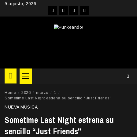
Skip
9 agosto, 2026
to
Facebook
Instagram
YouTube
Twitter
content
Primary
Menu
Home
2026
marzo
1
Sometime Last Night estrena su sencillo “Just Friends”
NUEVA MÚSICA
Sometime Last Night estrena su
sencillo “Just Friends”