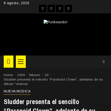
Skip
8 agosto, 2026
to
Facebook
Instagram
YouTube
Twitter
content
Primary
Menu
Home
2026
febrero
10
Sludder presenta el sencillo “Paranoid Clown”, adelanto de su
álbum “Arteries”
NUEVA MÚSICA
Sludder presenta el sencillo
“Paranoid Clown”, adelanto de su