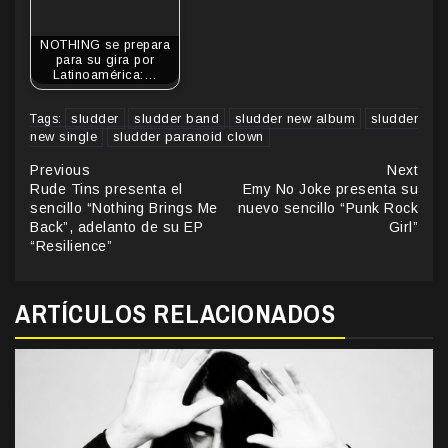
NOTHING se prepara
para su gira por
Latinoamérica:…
sludder
sludder band
sludder new album
sludder
Tags:
new single
sludder paranoid clown
Continue
Previous
Next
Rude Tins presenta el
Emy No Joke presenta su
Reading
sencillo “Nothing Brings Me
nuevo sencillo “Punk Rock
Back”, adelanto de su EP
Girl”
“Resilience”
ARTÍCULOS RELACIONADOS