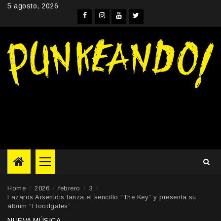
Skip
5 agosto, 2026
to
Facebook
Instagram
YouTube
Twitter
content
Primary
Menu
Home
2026
febrero
3
Lazaros Arsenidis lanza el sencillo “The Key” y presenta su
álbum “Floodgates”
NUEVA MÚSICA