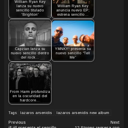
William Ryan Key
lanza su nuevo
William Ryan Key
sencillo titulado
anuncia nuevo EP;
'Brighton'
estrena sencillo…
Capzian lanza su
YMNKY! presenta su
nuevo sencillo dentro
nuevo sencillo “Tell
del rock…
Me”
From Harm profundiza
en la oscuridad del
hardcore…
lazaros arsenidis
lazaros arsenidis new album
Tags:
Continue
Previous
Next
ill jill presenta el sencillo
12 Stones regresa con