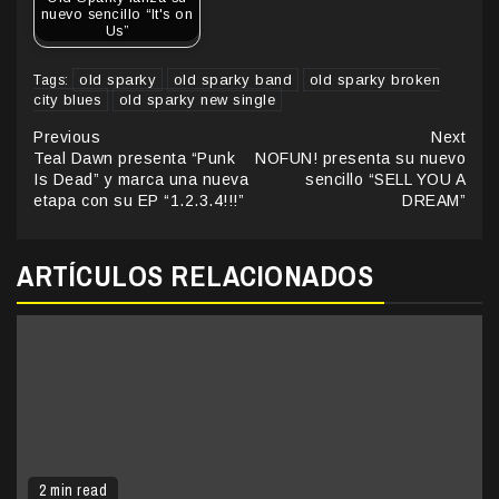
nuevo sencillo “It's on
Us”
old sparky
old sparky band
old sparky broken
Tags:
city blues
old sparky new single
Continue
Previous
Next
Teal Dawn presenta “Punk
NOFUN! presenta su nuevo
Reading
Is Dead” y marca una nueva
sencillo “SELL YOU A
etapa con su EP “1.2.3.4!!!”
DREAM”
ARTÍCULOS RELACIONADOS
2 min read