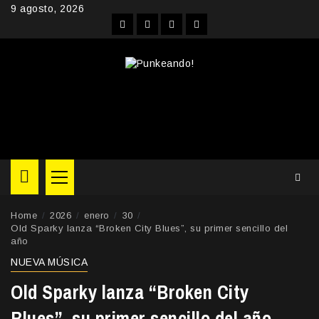
Skip
9 agosto, 2026
to
Facebook
Instagram
YouTube
Twitter
content
Primary
Menu
Home
2026
enero
30
Old Sparky lanza “Broken City Blues”, su primer sencillo del
año
NUEVA MÚSICA
Old Sparky lanza “Broken City
Blues”, su primer sencillo del año