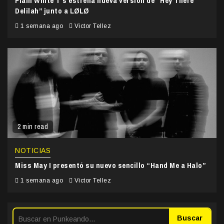
Plain White T’s estrena nueva versión de “Hey There
Delilah” junto a LØLØ
1 semana ago
Victor Tellez
2 min read
NOTICIAS
Miss May I presentó su nuevo sencillo “Hand Me a Halo”
1 semana ago
Victor Tellez
Buscar