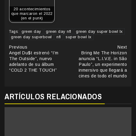
20 acontecimientos
que marcaron el 2022
(en el punk)
green day
green day nfl
green day super bowl lx
Tags:
green day superbowl
nfl
super bowl lx
Continue
Previous
Next
Angel Du$t estrenó “I’m
Bring Me The Horizon
Reading
The Outside”, nuevo
anuncia “L.I.V.E. in São
adelanto de su álbum
Paulo”, un experimento
“COLD 2 THE TOUCH”
inmersivo que llegará a
cines de todo el mundo
ARTÍCULOS RELACIONADOS