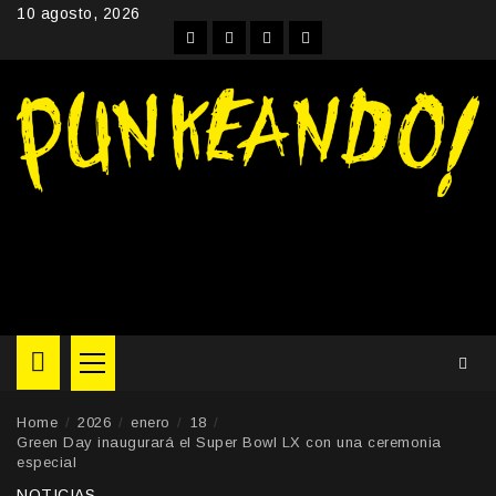
Skip
10 agosto, 2026
to
Facebook
Instagram
YouTube
Twitter
content
Primary
Menu
Home
2026
enero
18
Green Day inaugurará el Super Bowl LX con una ceremonia
especial
NOTICIAS