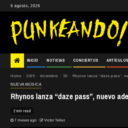
Skip
6 agosto, 2026
to
content
INICIO
NOTICIAS
CONCIERTOS
ARTÍCULO
Home
2025
diciembre
30
Rhynos lanza “daze pass”, nue
NUEVA MÚSICA
Rhynos lanza “daze pass”, nuevo adel
2 min read
7 meses ago
Victor Tellez