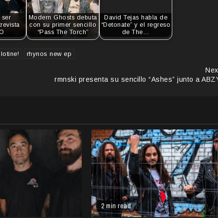
 ser
Modern Ghosts debuta
David Tejas habla de
revista
con su primer sencillo
“Detonate” y el regreso
O
“Pass The Torch”
de The…
lotine!
rhynos new ep
Nex
rmnski presenta su sencillo “Ashes” junto a ABZ
2 min read