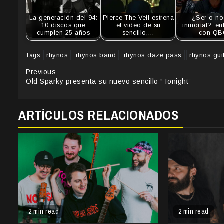
La generación del 94:
Pierce The Veil estrena
¿Ser o no
10 discos que
el video de su
inmortal?: ent
cumplen 25 años
sencillo,…
con QB
rhynos
rhynos band
rhynos daze pass
rhynos guil
Tags:
Continue
Previous
Old Sparky presenta su nuevo sencillo “Tonight”
Reading
ARTÍCULOS RELACIONADOS
2 min read
2 min read