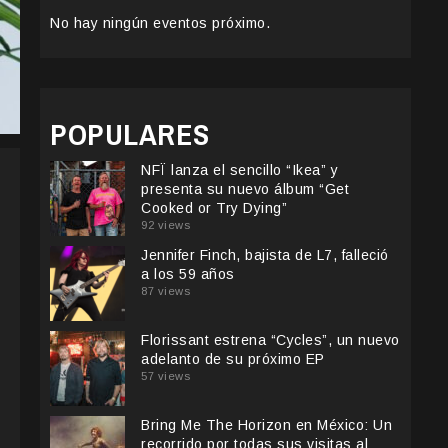
No hay ningún eventos próximo.
POPULARES
NFÏ lanza el sencillo “Ikea” y
presenta su nuevo álbum “Get
Cooked or Try Dying”
92 views
Jennifer Finch, bajista de L7, falleció
a los 59 años
87 views
Florissant estrena “Cycles”, un nuevo
adelanto de su próximo EP
57 views
Bring Me The Horizon en México: Un
recorrido por todas sus visitas al