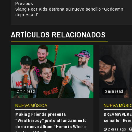
Continue
Previous
Slang Poor Kids estrena su nuevo sencillo “Goddamn
Reading
depressed”
ARTÍCULOS RELACIONADOS
2 min read
2 min read
NUEVA MÚSICA
NUEVA MÚSI
Making Friends presenta
DREAMWVLKER
“Weatherboy” junto al lanzamiento
sencillo “Ever
de su nuevo álbum “Home is Where
2 días ago