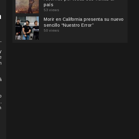
país
53 views
n
Morir en California presenta su nuevo
sencillo “Nuestro Error”
50 views
y
e
n
á
p
.
n