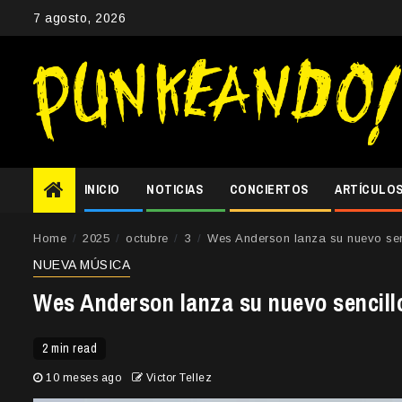
Skip
7 agosto, 2026
to
content
INICIO
NOTICIAS
CONCIERTOS
ARTÍCULO
Home
2025
octubre
3
Wes Anderson lanza su nuevo senc
NUEVA MÚSICA
Wes Anderson lanza su nuevo sencill
2 min read
10 meses ago
Victor Tellez