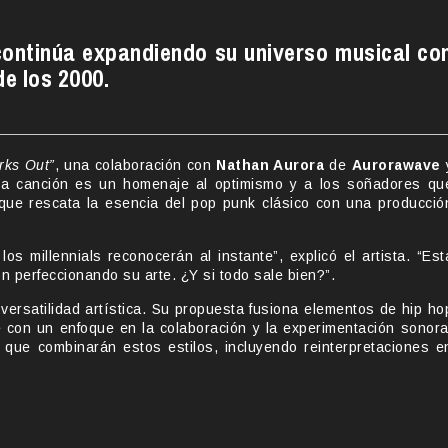
continúa expandiendo su universo musical co
de los 2000.
rks Out”
, una colaboración con
Nathan Aurora
de
Aurorawave
La canción es un homenaje al optimismo y a los soñadores qu
que rescata la esencia del pop punk clásico con una producció
s millennials reconocerán al instante”, explicó el artista. “Est
 perfeccionando su arte. ¿Y si todo sale bien?”.
ersatilidad artística. Su propuesta fusiona elementos de hip ho
e con un enfoque en la colaboración y la experimentación sonora
 que combinarán estos estilos, incluyendo reinterpretaciones e