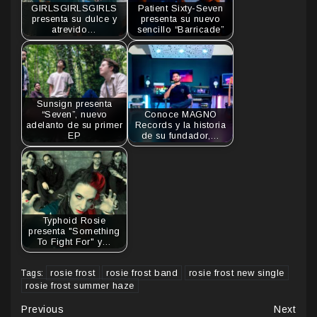
GIRLSGIRLSGIRLS
Patient Sixty-Seven
presenta su dulce y
presenta su nuevo
atrevido…
sencillo “Barricade”
Sunsign presenta
“Seven”, nuevo
Conoce MAGNO
adelanto de su primer
Records y la historia
EP
de su fundador,…
Typhoid Rosie
presenta "Something
To Fight For" y…
rosie frost
rosie frost band
rosie frost new single
Tags:
rosie frost summer haze
Continue
Previous
Next