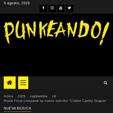
Skip
9 agosto, 2026
to
Facebook
Instagram
YouTube
Twitter
content
Primary
Menu
Home
2025
septiembre
18
Rosie Frost comparte su nuevo sencillo “Cotton Candy Grapes”
NUEVA MÚSICA