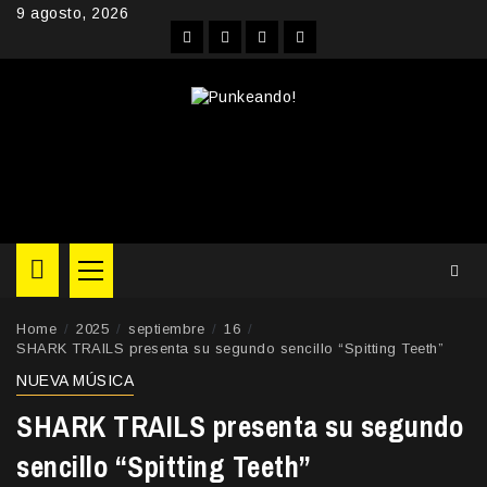
Skip
9 agosto, 2026
to
Facebook
Instagram
YouTube
Twitter
content
Primary
Menu
Home
2025
septiembre
16
SHARK TRAILS presenta su segundo sencillo “Spitting Teeth”
NUEVA MÚSICA
SHARK TRAILS presenta su segundo
sencillo “Spitting Teeth”