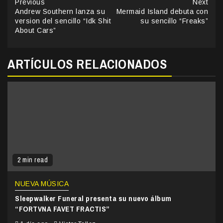
Continue
Previous
Next
Andrew Southern lanza su
Mermaid Island debuta con
Reading
version del sencillo “Idk Shit
su sencillo “Freaks”
About Cars”
ARTÍCULOS RELACIONADOS
2 min read
NUEVA MÚSICA
Sleepwalker Funeral presenta su nuevo álbum
“FORTVNA FAVET FRACTIS”