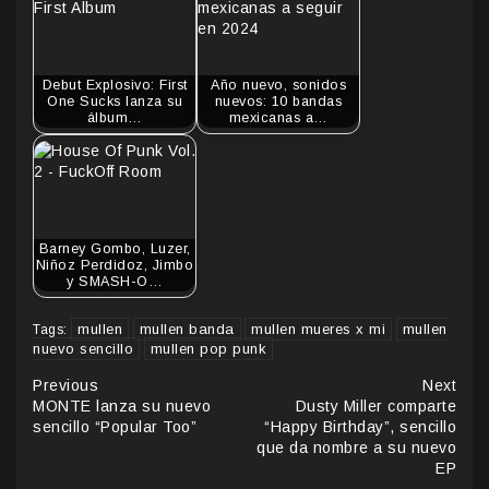
Debut Explosivo: First
Año nuevo, sonidos
One Sucks lanza su
nuevos: 10 bandas
álbum…
mexicanas a…
Barney Gombo, Luzer,
Niñoz Perdidoz, Jimbo
y SMASH-O…
mullen
mullen banda
mullen mueres x mi
mullen
Tags:
nuevo sencillo
mullen pop punk
Continue
Previous
Next
MONTE lanza su nuevo
Dusty Miller comparte
Reading
sencillo “Popular Too”
“Happy Birthday”, sencillo
que da nombre a su nuevo
EP