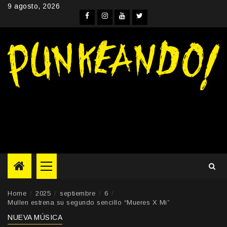
Skip
9 agosto, 2026
to
Facebook
Instagram
YouTube
Twitter
content
Primary
Menu
Home
2025
septiembre
6
Mullen estrena su segundo sencillo “Mueres X Mi”
NUEVA MÚSICA