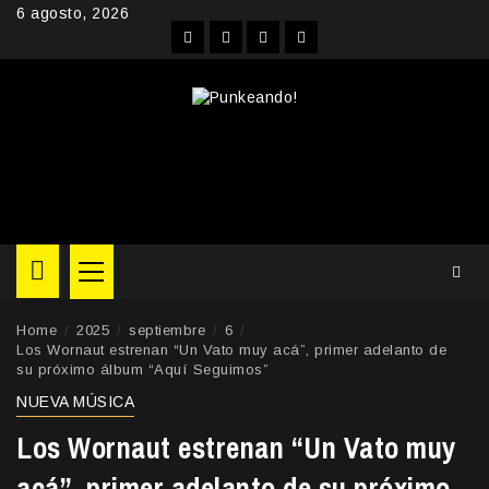
Skip
6 agosto, 2026
to
Facebook
Instagram
YouTube
Twitter
content
Primary
Menu
Home
2025
septiembre
6
Los Wornaut estrenan “Un Vato muy acá”, primer adelanto de
su próximo álbum “Aquí Seguimos”
NUEVA MÚSICA
Los Wornaut estrenan “Un Vato muy
acá”, primer adelanto de su próximo