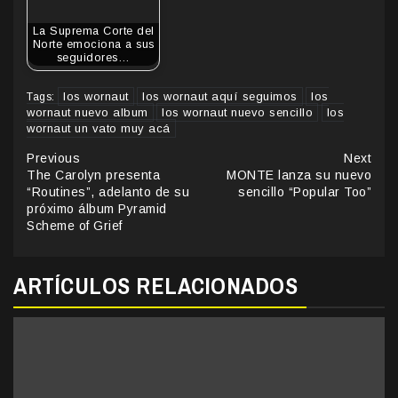
La Suprema Corte del
Norte emociona a sus
seguidores…
los wornaut
los wornaut aquí seguimos
los
Tags:
wornaut nuevo album
los wornaut nuevo sencillo
los
wornaut un vato muy acá
Continue
Previous
Next
The Carolyn presenta
MONTE lanza su nuevo
Reading
“Routines”, adelanto de su
sencillo “Popular Too”
próximo álbum Pyramid
Scheme of Grief
ARTÍCULOS RELACIONADOS