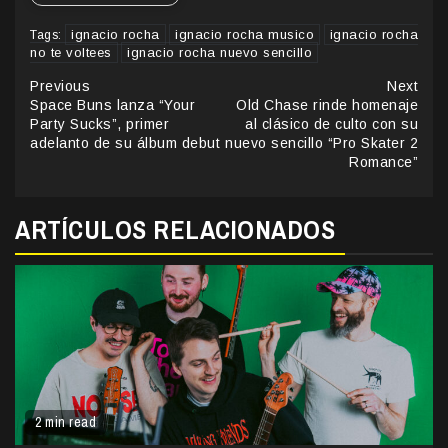
ignacio rocha
ignacio rocha musico
ignacio rocha
Tags:
no te voltees
ignacio rocha nuevo sencillo
Continue
Previous
Next
Space Buns lanza “Your
Old Chase rinde homenaje
Reading
Party Sucks”, primer
al clásico de culto con su
adelanto de su álbum debut
nuevo sencillo “Pro Skater 2
Romance”
ARTÍCULOS RELACIONADOS
2 min read