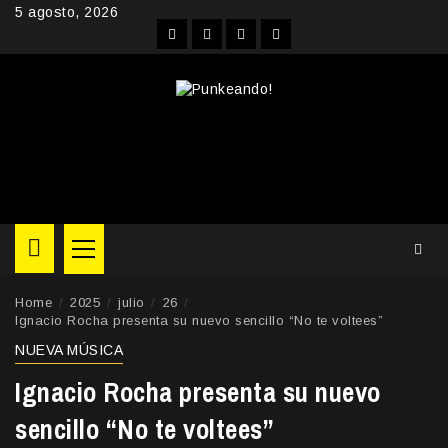
Skip
5 agosto, 2026
to
Facebook
Instagram
YouTube
Twitter
content
Primary
Menu
Home
2025
julio
26
Ignacio Rocha presenta su nuevo sencillo “No te voltees”
NUEVA MÚSICA
Ignacio Rocha presenta su nuevo
sencillo “No te voltees”