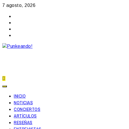
Skip
7 agosto, 2026
to
Facebook
content
Instagram
YouTube
Twitter
Primary
Menu
INICIO
NOTICIAS
CONCIERTOS
ARTÍCULOS
RESEÑAS