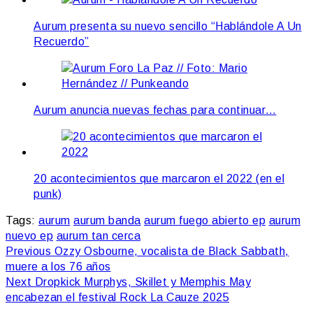
Aurum presenta su nuevo sencillo “Hablándole A Un
Recuerdo”
Aurum anuncia nuevas fechas para continuar…
20 acontecimientos que marcaron el 2022 (en el
punk)
Tags:
aurum
aurum banda
aurum fuego abierto ep
aurum
nuevo ep
aurum tan cerca
Continue
Previous
Ozzy Osbourne, vocalista de Black Sabbath,
muere a los 76 años
Reading
Next
Dropkick Murphys, Skillet y Memphis May
encabezan el festival Rock La Cauze 2025