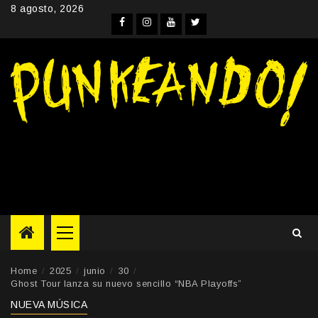
Skip
8 agosto, 2026
to
Facebook
Instagram
YouTube
Twitter
content
Primary
Menu
Home
2025
junio
30
Ghost Tour lanza su nuevo sencillo “NBA Playoffs”
NUEVA MÚSICA