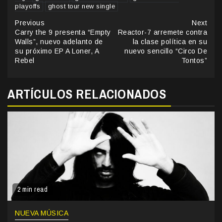
playoffs
ghost tour new single
Continue
Previous
Next
Carry the 9 presenta “Empty
Reactor-7 arremete contra
Reading
Walls”, nuevo adelanto de
la clase política en su
su próximo EP A Loner, A
nuevo sencillo “Circo De
Rebel
Tontos”
ARTÍCULOS RELACIONADOS
2 min read
NUEVA MÚSICA