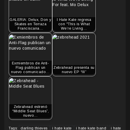
GALERIA: Delux, Don y
I Hate Kate regresa
Skates en Terraza
con "This is What
Franciscana…
We’re Living…
Exmiembros de Anti-
Flag publican un
Zebrahead presenta su
nuevo comunicado…
nuevo EP “III”
Zebrahead estrenó
“Middle Seat Blues”,
nuevo…
darling thieves
i hate kate
i hate kate band
i hate
Tags: