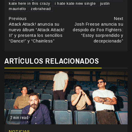
kate here in this crazy
i hate kate new single
justin
mauriello
zebrahead
Continue
Previous
Next
Attack Attack! anuncia su
Josh Freese anuncia su
Reading
nuevo álbum “Attack Attack!
despido de Foo Fighters:
II” y presenta los sencillos
“Estoy sorprendido y
“Dance!” y “Chainless”
decepcionado”
ARTÍCULOS RELACIONADOS
2 min read
NOTICIAS