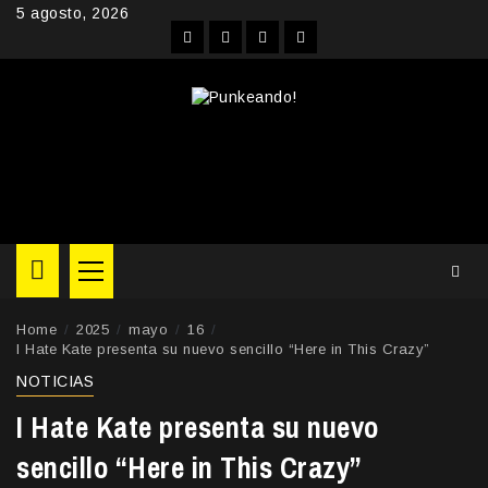
Skip
5 agosto, 2026
to
Facebook
Instagram
YouTube
Twitter
content
Primary
Menu
Home
2025
mayo
16
I Hate Kate presenta su nuevo sencillo “Here in This Crazy”
NOTICIAS
I Hate Kate presenta su nuevo
sencillo “Here in This Crazy”