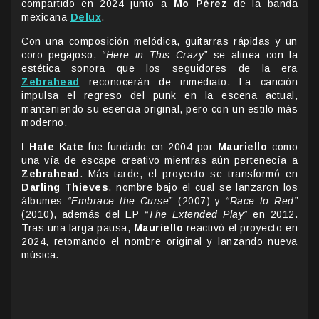
compartido en 2024 junto a
Mo Pérez
de la banda
mexicana
Delux
.
Con una composición melódica, guitarras rápidas y un
coro pegajoso,
“Here in This Crazy”
se alinea con la
estética sonora que los seguidores de la era
Zebrahead
reconocerán de inmediato. La canción
impulsa el regreso del punk en la escena actual,
manteniendo su esencia original, pero con un estilo más
moderno.
I Hate Kate
fue fundado en 2004 por
Mauriello
como
una vía de escape creativo mientras aún pertenecía a
Zebrahead
. Más tarde, el proyecto se transformó en
Darling Thieves
, nombre bajo el cual se lanzaron los
álbumes
“Embrace the Curse”
(2007) y
“Race to Red”
(2010), además del EP
“The Extended Play”
en 2012.
Tras una larga pausa,
Mauriello
reactivó el proyecto en
2024, retomando el nombre original y lanzando nueva
música.