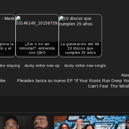
plora la
¿Ser o no ser
La generación del 94:
ón y el
inmortal?: entrevista
10 discos que
r…
con QBO
cumplen 25 años
like staying
dusty miller new ep
dusty miller new single
Nex
ike
Pleiades lanza su nuevo EP “If Your Roots Run Deep Yo
Can’t Fear The Wind