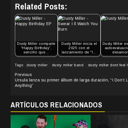
Related Posts:
Dusty Miller comparte
Dusty Miller inicia el
Dusty Miller ex
“Happy Birthday”,
2025 con el
autoevaluaci
sencillo que…
lanzamiento de "I…
desamo
dusty miller
dusty miller band
dusty miller dont feel 
Tags:
Continue
Previous
Ursula lanza su primer álbum de larga duración, “I Don’t L
Reading
Anything”
ARTÍCULOS RELACIONADOS