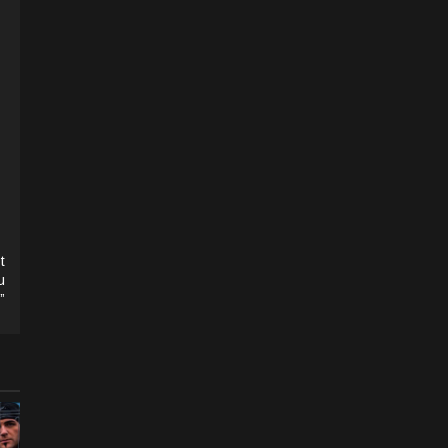
t
u
”