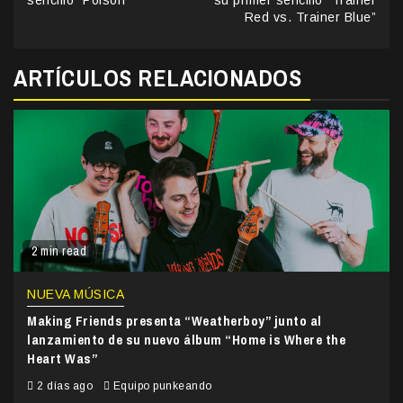
Reading
sencillo “Poison”
su primer sencillo “Trainer
Red vs. Trainer Blue”
ARTÍCULOS RELACIONADOS
2 min read
NUEVA MÚSICA
Making Friends presenta “Weatherboy” junto al
lanzamiento de su nuevo álbum “Home is Where the
Heart Was”
2 días ago
Equipo punkeando