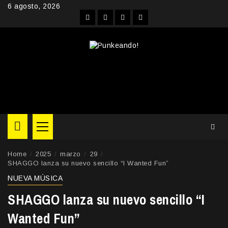
Skip
6 agosto, 2026
to
Facebook
Instagram
YouTube
Twitter
content
Primary
Menu
Home
2025
marzo
29
SHAGGO lanza su nuevo sencillo “I Wanted Fun”
NUEVA MÚSICA
SHAGGO lanza su nuevo sencillo “I
Wanted Fun”