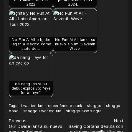
2022
2024,…
No Fun At All e Ignite
No Fun At All lanza su
llegan a México como
nuevo álbum 'Seventh
parte de…
Wave'
da nang lanza su
debut explosivo: "eye
for an eye"
i wanted fun
queer femme punk
shaggo
shaggo
Tags:
band
shaggo i wanted fun
shaggo new single
Continue
Previous
Next
Our Divide lanza su nuevo
Saving Cortana debuta con