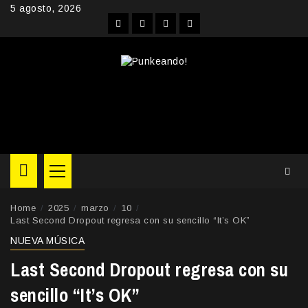
Skip
5 agosto, 2026
to
Facebook
Instagram
YouTube
Twitter
content
Primary
Menu
Home
2025
marzo
10
Last Second Dropout regresa con su sencillo “It’s OK”
NUEVA MÚSICA
Last Second Dropout regresa con su
sencillo “It’s OK”