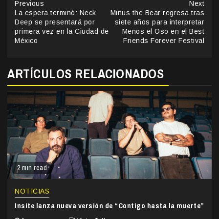
Continue
Previous
Next
La espera terminó: Neck
Minus the Bear regresa tras
Reading
Deep se presentará por
siete años para interpretar
primera vez en la Ciudad de
Menos el Oso en el Best
México
Friends Forever Festival
ARTÍCULOS RELACIONADOS
2 min read
NOTICIAS
Insite lanza nueva versión de “Contigo hasta la muerte”