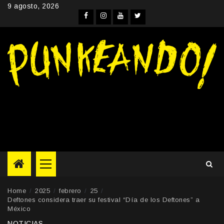
Skip
9 agosto, 2026
to
Facebook
Instagram
YouTube
Twitter
content
Primary
Menu
Home
2025
febrero
25
Deftones considera traer su festival “Día de los Deftones” a
México
NOTICIAS