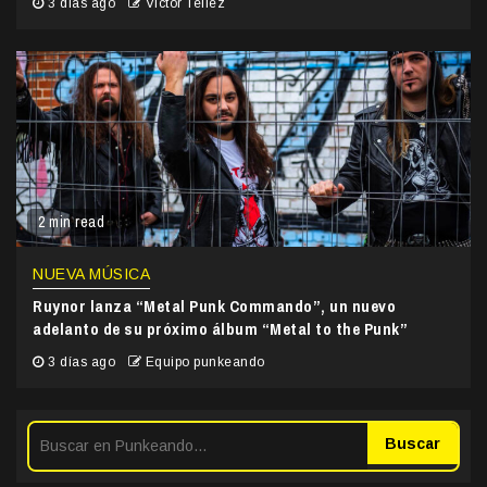
3 días ago
Victor Tellez
2 min read
NUEVA MÚSICA
Ruynor lanza “Metal Punk Commando”, un nuevo
adelanto de su próximo álbum “Metal to the Punk”
3 días ago
Equipo punkeando
Buscar