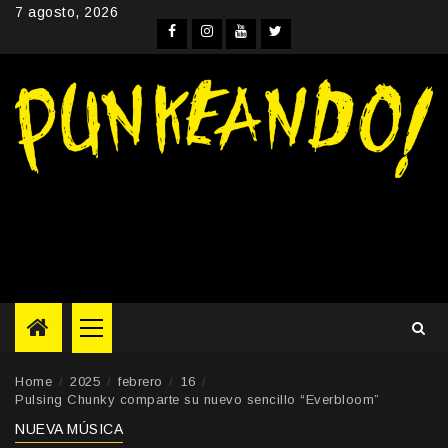
Skip
7 agosto, 2026
to
Facebook
Instagram
YouTube
Twitter
content
Primary
Menu
Home
2025
febrero
16
Pulsing Chunky comparte su nuevo sencillo “Everbloom”
NUEVA MÚSICA