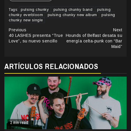
pulsing chunky
pulsing chunky band
pulsing
Tags:
chunky everbloom
pulsing chunky new album
pulsing
chunky new single
Continue
Previous
Next
40 LASHES presenta “True
Hounds of Belfast desata su
Reading
Love”, su nuevo sencillo
energía celta-punk con “Bar
Maid”
ARTÍCULOS RELACIONADOS
2 min read