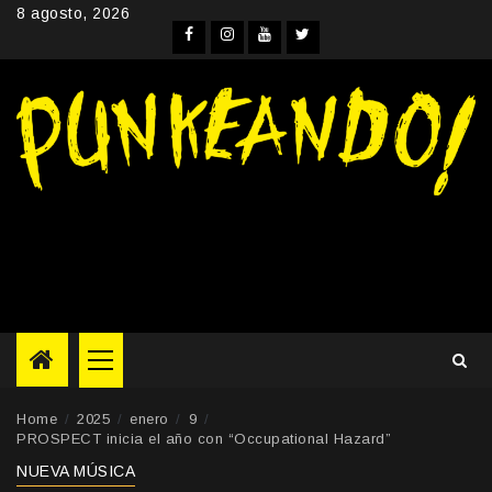
Skip
8 agosto, 2026
to
Facebook
Instagram
YouTube
Twitter
content
Primary
Menu
Home
2025
enero
9
PROSPECT inicia el año con “Occupational Hazard”
NUEVA MÚSICA