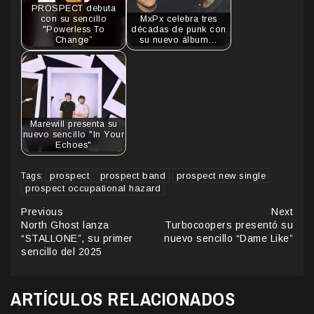
PROSPECT debuta
con su sencillo
MxPx celebra tres
"Powerless To
décadas de punk con
Change”
su nuevo álbum…
Marewill presenta su
nuevo sencillo "In Your
Echoes"
prospect
prospect band
prospect new single
Tags:
prospect occupational hazard
Continue
Previous
Next
North Ghost lanza
Turbocoopers presentó su
Reading
“STALLONE”, su primer
nuevo sencillo “Dame Like”
sencillo del 2025
ARTÍCULOS RELACIONADOS