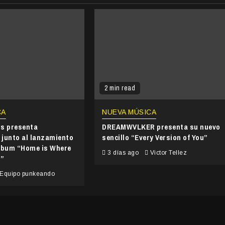
2 min read
CA
NUEVA MÚSICA
ds presenta
DREAMWVLKER presenta su nuevo
junto al lanzamiento
sencillo “Every Version of You”
álbum “Home is Where
3 días ago
Victor Tellez
s”
Equipo punkeando