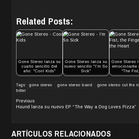
Related Posts:
Gone Stereo lanza su
Gone Stereo lanza su
Gone Stereo l
cuarto sencillo del
nuevo sencillo "I’m So
emocionante s
año: "Cool Kids"
Sick"
"The Fis
gone stereo
gone stereo band
gone stereo cut the 
Tags:
bitter
Continue
Previous
Hound lanza su nuevo EP “The Way a Dog Loves Pizza”
Reading
ARTÍCULOS RELACIONADOS