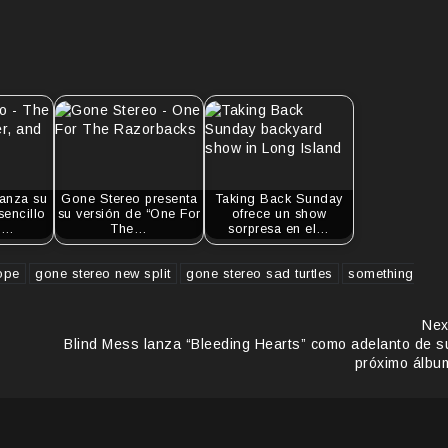
anza su
Gone Stereo presenta
Taking Back Sunday
encillo
su versión de “One For
ofrece un show
t,…
The…
sorpresa en el…
rope
gone stereo new split
gone stereo sad turtles
something
Nex
Blind Mess lanza “Bleeding Hearts” como adelanto de s
próximo álbu