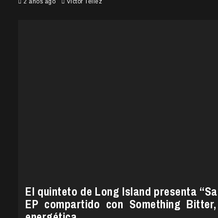
2 años ago
Victor Tellez
El quinteto de Long Island presenta “S
EP compartido con Something Bitter
energética.