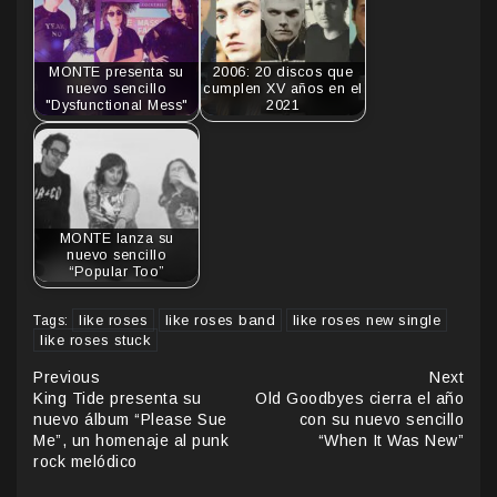
MONTE presenta su
2006: 20 discos que
nuevo sencillo
cumplen XV años en el
"Dysfunctional Mess"
2021
MONTE lanza su
nuevo sencillo
“Popular Too”
like roses
like roses band
like roses new single
Tags:
like roses stuck
Continue
Previous
Next
King Tide presenta su
Old Goodbyes cierra el año
Reading
nuevo álbum “Please Sue
con su nuevo sencillo
Me”, un homenaje al punk
“When It Was New”
rock melódico