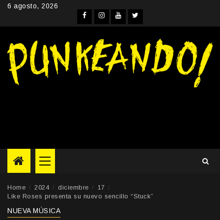
Skip
6 agosto, 2026
to
Facebook
Instagram
YouTube
Twitter
content
Primary
Menu
Home
2024
diciembre
17
Like Roses presenta su nuevo sencillo “Stuck”
NUEVA MÚSICA