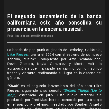
El segundo lanzamiento de la banda
californiana este año consolida su
presencia en la escena musical.
Foto: instagram.com/likerosesca
La banda de pop punk originaria de Berkeley, California,
Like Roses
, cierra el 2024 con el estreno de su nuevo
sencillo,
“Stuck”
. Compuesta por Amy Schmalkuche,
Devin Zamora, Kayla Gonzalez y Monte Holt, la
agrupación sigue marcando su camino con un sonido
fresco y vibrante, reafirmando su lugar en la escena del
género.
“Stuck”
es el segundo lanzamiento del año para
Like
Roses
, siguiendo a su sencillo
“Broken Things (Lie to
Me)”
, estrenado en julio. Este nuevo material fue
producido por Fred Mascherino, conocido por su trabajo
en el pop punk y el emo, mezclado por Stephen Angello
y grabado en Diver Down Studios en West Chester,