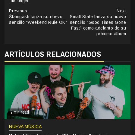
llc singer
Continue
Previous
Next
Štamgasti lanza su nuevo
Small State lanza su nuevo
Reading
sencillo “Weekend Rule OK”
sencillo “Good Times Gone
Fast” como adelanto de su
próximo álbum
ARTÍCULOS RELACIONADOS
2 min read
NUEVA MÚSICA