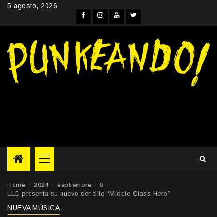
Skip
5 agosto, 2026
to
Facebook
Instagram
YouTube
Twitter
content
Primary
Menu
Home
2024
septiembre
8
LLC presenta su nuevo sencillo “Middle Class Hero”
NUEVA MÚSICA