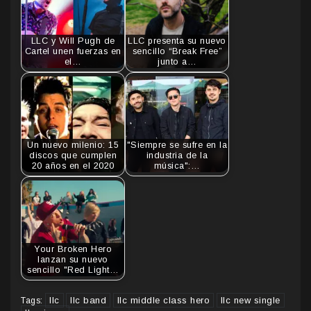
LLC y Will Pugh de
LLC presenta su nuevo
Cartel unen fuerzas en
sencillo “Break Free”
el…
junto a…
Un nuevo milenio: 15
"Siempre se sufre en la
discos que cumplen
industria de la
20 años en el 2020
música":…
Your Broken Hero
lanzan su nuevo
sencillo "Red Light…
llc
llc band
llc middle class hero
llc new single
Tags: