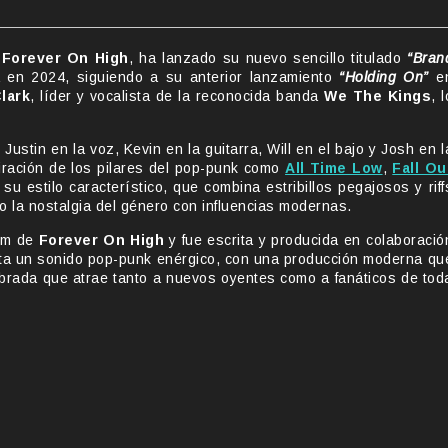
,
Forever On High
, ha lanzado su nuevo sencillo titulado
“Bran
 en 2024, siguiendo a su anterior lanzamiento
“Holding On”
e
lark
, líder y vocalista de la reconocida banda
We The Kings
, l
ustin en la voz, Kevin en la guitarra, Will en el bajo y Josh en l
ración de los pilares del pop-punk como
All Time Low
,
Fall Ou
 su estilo característico, que combina estribillos pegajosos y riff
o la nostalgia del género con influencias modernas.
bum de
Forever On High
y fue escrita y producida en colaboració
nta un sonido pop-punk enérgico, con una producción moderna qu
ibrada que atrae tanto a nuevos oyentes como a fanáticos de tod