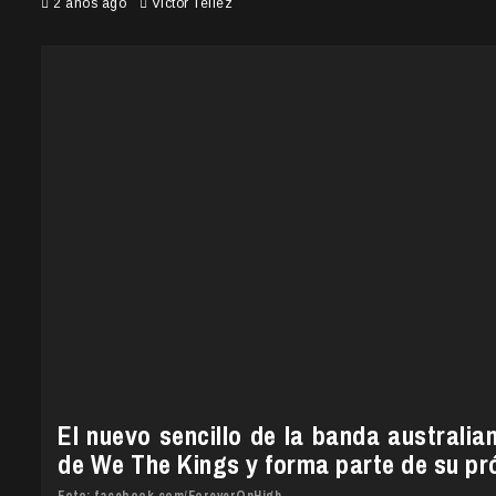
2 años ago
Victor Tellez
El nuevo sencillo de la banda australia
de We The Kings y forma parte de su pr