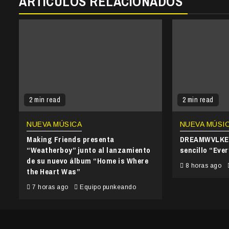
ARTÍCULOS RELACIONADOS
2 min read
2 min read
NUEVA MÚSICA
NUEVA MÚSI
Making Friends presenta
DREAMWVLKER
“Weatherboy” junto al lanzamiento
sencillo “Ever
de su nuevo álbum “Home is Where
8 horas ago
the Heart Was”
7 horas ago
Equipo punkeando