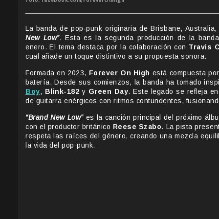
Foto: facebook.com/ForeverOnHigh
La banda de pop-punk originaria de Brisbane, Australia
New Low”
. Esta es la segunda producción de la banda
enero. El tema destaca por la colaboración con
Travis C
cual añade un toque distintivo a su propuesta sonora.
Formada en 2023,
Forever On High
está compuesta por J
batería. Desde sus comienzos, la banda ha tomado inspi
Boy
,
Blink-182
y
Green Day
. Este legado se refleja en
de guitarra enérgicos con ritmos contundentes, fusionand
“Brand New Low”
es la canción principal del próximo ál
con el productor británico
Reese Szabo
. La pista prese
respeta las raíces del género, creando una mezcla equil
la vida del pop-punk.