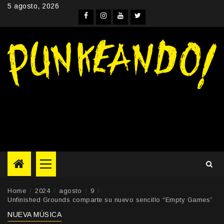
Skip
5 agosto, 2026
to
Facebook
Instagram
YouTube
Twitter
content
Primary
Menu
Home
2024
agosto
9
Unfinished Grounds comparte su nuevo sencillo “Empty Games”
NUEVA MÚSICA