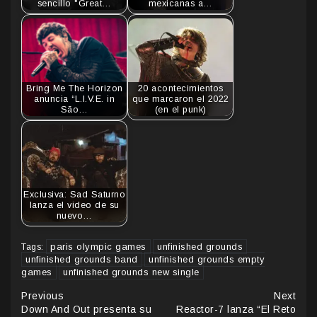
sencillo "Great…
mexicanas a…
Bring Me The Horizon
20 acontecimientos
anuncia “L.I.V.E. in
que marcaron el 2022
São…
(en el punk)
Exclusiva: Sad Saturno
lanza el video de su
nuevo…
paris olympic games
unfinished grounds
Tags:
unfinished grounds band
unfinished grounds empty
games
unfinished grounds new single
Continue
Previous
Next
Down And Out presenta su
Reactor-7 lanza “El Reto