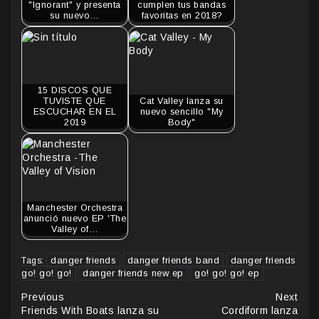
"Ignorant" y presenta
cumplen tus bandas
su nuevo…
favoritas en 2018?
15 DISCOS QUE
TUVISTE QUE
Cat Valley lanza su
ESCUCHAR EN EL
nuevo sencillo "My
2019
Body"
Manchester Orchestra
anunció nuevo EP 'The
Valley of…
danger friends
danger friends band
danger friends
Tags:
go! go! go!
danger friends new ep
go! go! go! ep
Continue
Previous
Next
Friends With Boats lanza su
Cordiform lanza