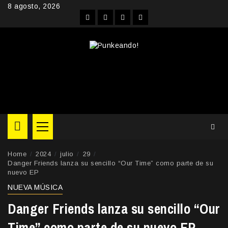
Skip
8 agosto, 2026
to
Facebook
Instagram
YouTube
Twitter
content
Primary
Menu
Home
2024
julio
29
Danger Friends lanza su sencillo “Our Time” como parte de su
nuevo EP
NUEVA MÚSICA
Danger Friends lanza su sencillo “Our
Time” como parte de su nuevo EP