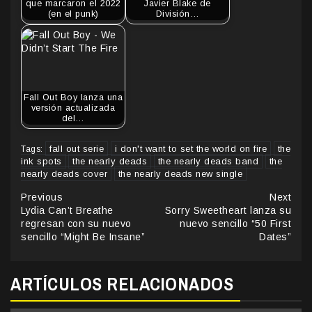
que marcaron el 2022
Javier Blake de
(en el punk)
División…
Fall Out Boy lanza una
versión actualizada
del…
fall out serie
i don't want to set the world on fire
the
Tags:
ink spots
the nearly deads
the nearly deads band
the
nearly deads cover
the nearly deads new single
Continue
Previous
Next
Lydia Can’t Breathe
Sorry Sweetheart lanza su
Reading
regresan con su nuevo
nuevo sencillo “50 First
sencillo “Might Be Insane”
Dates”
ARTÍCULOS RELACIONADOS