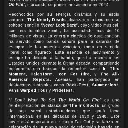
On Fire”
, marcando su primer lanzamiento en 2024.
Reconocidos por su energía dinámica y su estilo
vibrante,
The Nearly Deads
alcanzaron la fama con su
exitoso sencillo
“Never Look Back”
, cuyo video musical,
con una temática zombi, ha acumulado más de 10
millones de vistas. La energía cinética de esta canción
ha servido como banda sonora para la catarsis de
escapar de los muertos vivientes, tanto en sentido
literal como figurado. Esta esencia de movimiento y
escape ha definido a la banda, que ha recorrido los
Estados Unidos durante la última década, compartiendo
escenarios con bandas de renombre como
In This
Moment
,
Halestorm
,
Icon For Hire
, y
The All-
American Rejects
. Además, han participado en
destacados festivales como
Rock-Fest
,
Summerfest
,
Vans Warped Tour
y
Pridefest
.
“I Don’t Want To Set The World On Fire”
es una
reinterpretación del clásico de
The Ink Spots
, un grupo
de pop vocal estadounidense que ganó fama
internacional en las décadas de 1930 y 1940. Este
cover está inspirado en el juego Fall Out y se lanza en
celebración de la nueva serie de televisión basada en