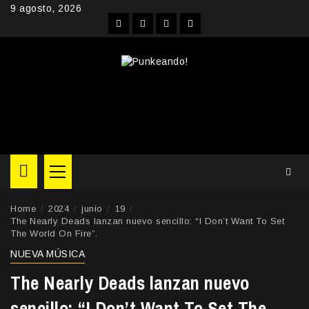
Skip
9 agosto, 2026
to
Facebook
Instagram
YouTube
Twitter
content
Primary
Menu
Home
2024
junio
19
The Nearly Deads lanzan nuevo sencillo: “I Don’t Want To Set
The World On Fire”.
NUEVA MÚSICA
The Nearly Deads lanzan nuevo
sencillo: “I Don’t Want To Set The