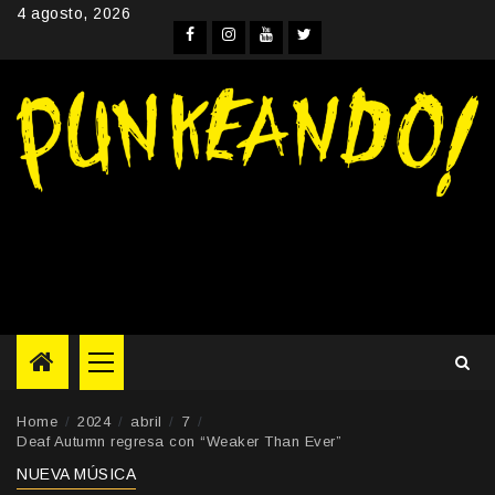
Skip
4 agosto, 2026
to
Facebook
Instagram
YouTube
Twitter
content
Primary
Menu
Home
2024
abril
7
Deaf Autumn regresa con “Weaker Than Ever”
NUEVA MÚSICA