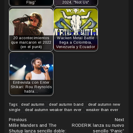
Flag”
2024, "Not Us"
20 acontecimientos
Wacken Metal Battle
que marcaron el 2022
llega a Colombia,
(en el punk)
Venezuela y Ecuador
Entrevista con Enter
Shikari: Rou Reynolds
habla…
deaf autumn
deaf autumn band
deaf autumn new
Tags:
single
deaf autumn weaker than ever
weaker than ever
Continue
Previous
Next
Millie Manders and The
RODERIK lanza su nuevo
Reading
Shutup lanza sencillo doble:
sencillo “Panic”