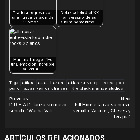
Pradera regresa con
Delux celebró el XX
una nueva versión de
aniversario de su
"Somos…
álbum homónimo…
Mariana Priego: "Es
una emoción increíble
volver a…
attlas
attlas banda
attlas nuevo ep
attlas pop
Tags:
punk
attlas vamos otra vez
the black mamba studios
Continue
Previous
Next
D.R.E.A.D. lanza su nuevo
Kill House lanza su nuevo
Reading
sencillo “Wacha Vato”
sencillo “Amigos, Cheves y
Terapia”
ARTÍCULOS RELACIONADOS