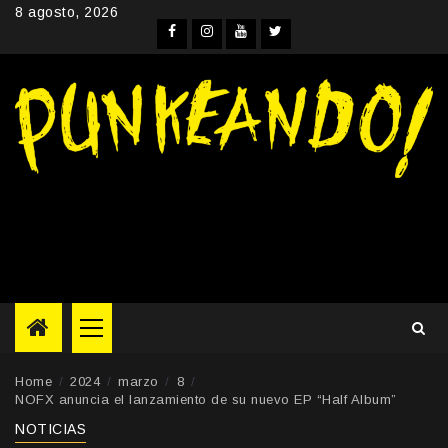
Skip
8 agosto, 2026
to
Facebook
Instagram
YouTube
Twitter
content
Primary
Menu
Home
2024
marzo
8
NOFX anuncia el lanzamiento de su nuevo EP “Half Album”
NOTICIAS