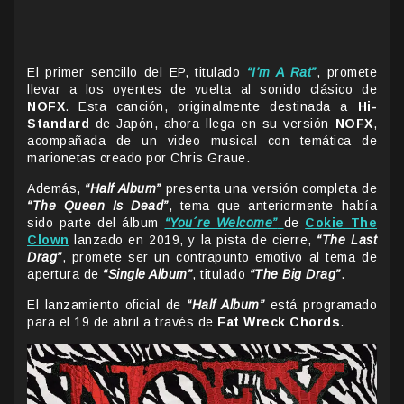
El primer sencillo del EP, titulado
“I’m A Rat”
, promete
llevar a los oyentes de vuelta al sonido clásico de
NOFX
. Esta canción, originalmente destinada a
Hi-
Standard
de Japón, ahora llega en su versión
NOFX
,
acompañada de un video musical con temática de
marionetas creado por Chris Graue.
Además,
“Half Album”
presenta una versión completa de
“The Queen Is Dead”
, tema que anteriormente había
sido parte del álbum
“You´re Welcome”
de
Cokie The
Clown
lanzado en 2019, y la pista de cierre,
“The Last
Drag”
, promete ser un contrapunto emotivo al tema de
apertura de
“Single Album”
, titulado
“The Big Drag”
.
El lanzamiento oficial de
“Half Album”
está programado
para el 19 de abril a través de
Fat Wreck Chords
.