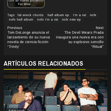
con su nuevo proyecto
Fat Mike…
fat wreck chords
half album ep
i'm a rat
nofx
Tags:
nofx half album
nofx i'm a rat
nofx new ep
Continue
Previous
Next
Tom DeLonge anuncia el
The Devil Wears Prada
Reading
lanzamiento de su nueva
inaugura una nueva era con
novela de ciencia ficción
su explosivo sencillo
‘Trinity’
“Ritual”
ARTÍCULOS RELACIONADOS