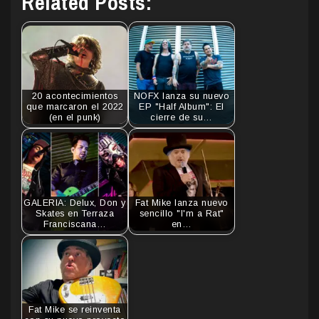
Related Posts:
20 acontecimientos
NOFX lanza su nuevo
que marcaron el 2022
EP "Half Album": El
(en el punk)
cierre de su…
GALERIA: Delux, Don y
Fat Mike lanza nuevo
Skates en Terraza
sencillo "I'm a Rat"
Franciscana…
en…
Fat Mike se reinventa