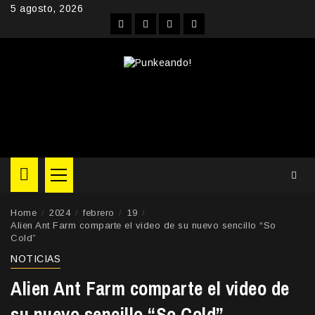
Skip
5 agosto, 2026
to
Facebook
Instagram
YouTube
Twitter
content
Primary
Menu
Home
2024
febrero
19
Alien Ant Farm comparte el video de su nuevo sencillo “So
Cold”
NOTICIAS
Alien Ant Farm comparte el video de
su nuevo sencillo “So Cold”