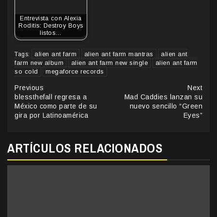
Entrevista con Alexia
Roditis: Destroy Boys
listos…
alien ant farm
alien ant farm mantras
alien ant
Tags:
farm new album
alien ant farm new single
alien ant farm
so cold
megaforce records
Continue
Previous
Next
blessthefall regresa a
Mad Caddies lanzan su
Reading
México como parte de su
nuevo sencillo “Green
gira por Latinoamérica
Eyes”
ARTÍCULOS RELACIONADOS