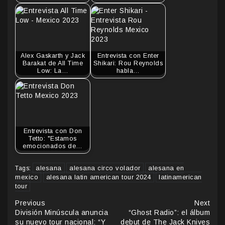
Alex Gaskarth y Jack
Entrevista con Enter
Barakat de All Time
Shikari: Rou Reynolds
Low: La…
habla…
Entrevista con Don
Tetto: "Estamos
emocionados de…
alesana
alesana circo volador
alesana en
Tags:
mexico
alesana latin american tour 2024
latinamerican
tour
Continue
Previous
Next
División Minúscula anuncia
“Ghost Radio”: el álbum
Reading
su nuevo tour nacional: “Y
debut de The Jack Knives