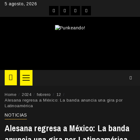
Skip
5 agosto, 2026
to
Facebook
Instagram
YouTube
Twitter
content
Primary
Menu
Home
2024
febrero
12
Alesana regresa a México: La banda anuncia una gira por
Latinoamérica
NOTICIAS
Alesana regresa a México: La banda
anuncia una gira por Latinoamérica