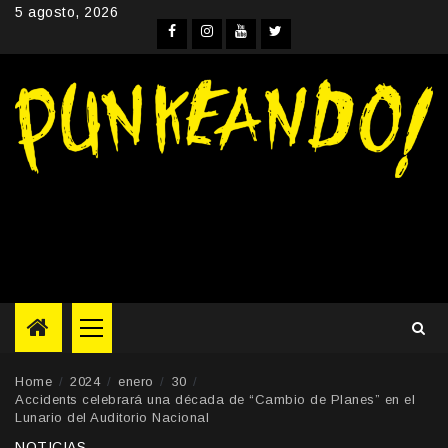
Skip
5 agosto, 2026
to
Facebook
Instagram
YouTube
Twitter
content
Primary
Menu
Home
2024
enero
30
Accidents celebrará una década de “Cambio de Planes” en el
Lunario del Auditorio Nacional
NOTICIAS