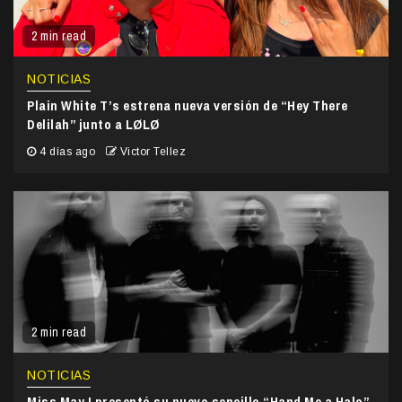
2 min read
NOTICIAS
Plain White T’s estrena nueva versión de “Hey There
Delilah” junto a LØLØ
4 días ago
Victor Tellez
2 min read
NOTICIAS
Miss May I presentó su nuevo sencillo “Hand Me a Halo”