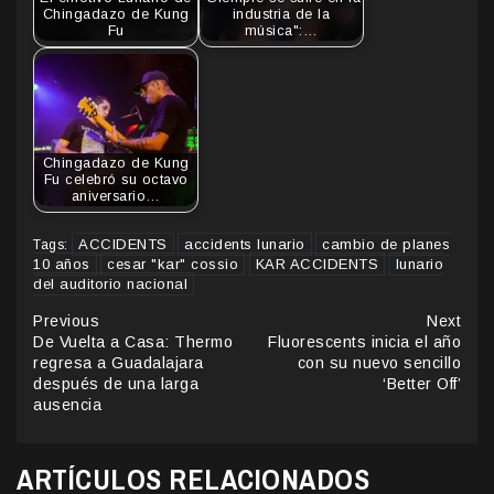
Chingadazo de Kung
industria de la
Fu
música":…
Chingadazo de Kung
Fu celebró su octavo
aniversario…
ACCIDENTS
accidents lunario
cambio de planes
Tags:
10 años
cesar "kar" cossio
KAR ACCIDENTS
lunario
del auditorio nacional
Continue
Previous
Next
De Vuelta a Casa: Thermo
Fluorescents inicia el año
Reading
regresa a Guadalajara
con su nuevo sencillo
después de una larga
‘Better Off’
ausencia
ARTÍCULOS RELACIONADOS