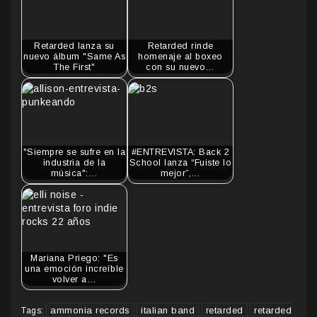
Retarded lanza su
Retarded rinde
nuevo álbum "Same As
homenaje al boxeo
The First"
con su nuevo…
"Siempre se sufre en la
#ENTREVISTA: Back 2
industria de la
School lanza “Fuiste lo
música":…
mejor”,…
Mariana Priego: "Es
una emoción increíble
volver a…
ammonia records
italian band
retarded
retarded
Tags: