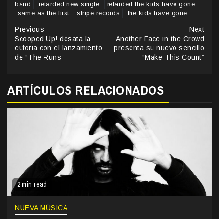
band
retarded new single
retarded the kids have gone
same as the first
stripe records
the kids have gone
Continue
Previous
Next
Scooped Up! desata la
Another Face in the Crowd
Reading
euforia con el lanzamiento
presenta su nuevo sencillo
de “The Runs”
“Make This Count”
ARTÍCULOS RELACIONADOS
2 min read
NUEVA MÚSICA