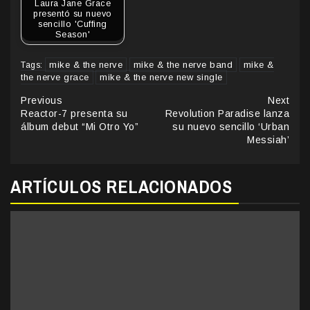
Laura Jane Grace
presentó su nuevo
sencillo 'Cuffing
Season'
mike & the nerve
mike & the nerve band
mike &
Tags:
the nerve grace
mike & the nerve new single
Continue
Previous
Next
Reactor-7 presenta su
Revolution Paradise lanza
Reading
álbum debut “Mi Otro Yo”
su nuevo sencillo ‘Urban
Messiah’
ARTÍCULOS RELACIONADOS