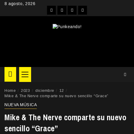
Skip
8 agosto, 2026
to
Facebook
Instagram
YouTube
Twitter
content
Primary
Menu
Home
2023
diciembre
12
Mike & The Nerve comparte su nuevo sencillo “Grace”
NUEVA MÚSICA
Mike & The Nerve comparte su nuevo
sencillo “Grace”