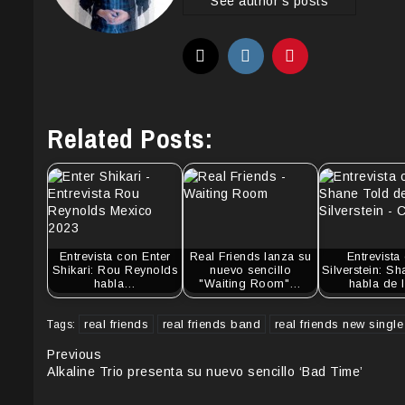
See author's posts
Related Posts:
Entrevista con Enter
Real Friends lanza su
Entrevista
Shikari: Rou Reynolds
nuevo sencillo
Silverstein: S
habla…
"Waiting Room"…
habla de 
real friends
real friends band
real friends new single
Tags:
Continue
Previous
Alkaline Trio presenta su nuevo sencillo ‘Bad Time’
Reading