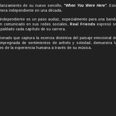
lanzamiento de su nuevo sencillo,
“When You Were Here”
. Est
anera independiente en una década.
a independiente es un paso audaz, especialmente para una band
un comunicado en sus redes sociales,
Real Friends
expresó s
spaldado cada capítulo de su carrera.
nado que captura la esencia distintiva del paisaje emocional d
impregnada de sentimientos de anhelo y soledad, demuestra l
des de la experiencia humana a través de su música.