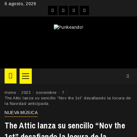
Skip
6 agosto, 2026
to
Facebook
Instagram
YouTube
Twitter
content
Primary
Menu
Home
2023
noviembre
7
The Attic lanza su sencillo “Nov the 1st” desafiando la locura de
la Navidad anticipada
NUEVA MÚSICA
The Attic lanza su sencillo “Nov the
1st” desafiando la locura de la