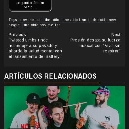
segundo álbum
“Attic…
nov the 1st
the attic
the attic band
the attic new
Tags:
single
the attic nov the 1st
Continue
Previous
Next
Twisted Limbs rinde
Presión desata su fuerza
Reading
homenaje a su pasado y
musical con “Vivir sin
aborda la salud mental con
respirar”
el lanzamiento de ‘Battery’
ARTÍCULOS RELACIONADOS