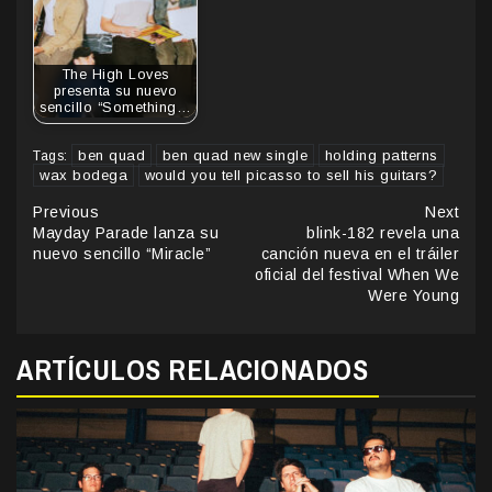
The High Loves
presenta su nuevo
sencillo “Something…
ben quad
ben quad new single
holding patterns
Tags:
wax bodega
would you tell picasso to sell his guitars?
Continue
Previous
Next
Mayday Parade lanza su
blink-182 revela una
Reading
nuevo sencillo “Miracle”
canción nueva en el tráiler
oficial del festival When We
Were Young
ARTÍCULOS RELACIONADOS