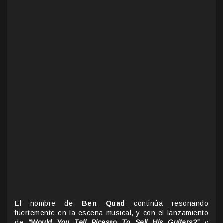
El nombre de
Ben Quad
continúa resonando
fuertemente en la escena musical, y con el lanzamiento
de
“Would You Tell Picasso To Sell His Guitars?”
y