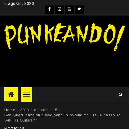
Skip
8 agosto, 2026
to
Facebook
Instagram
YouTube
Twitter
content
Primary
Menu
Home
2023
octubre
15
Ben Quad lanza su nuevo sencillo “Would You Tell Picasso To
Sell His Guitars?”
NOTICIAS